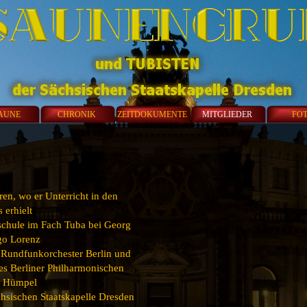
AUNE
CHRONIK
ZEITDOKUMENTE
MITGLIEDER
FO
en, wo er Unterricht in den
 erhielt
chule im Fach Tuba bei Georg
go Lorenz
 Rundfunkorchester Berlin und
es Berliner Philharmonischen
ul Hümpel
ächsischen Staatskapelle Dresden