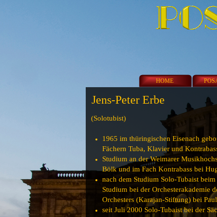
HOME
POS
Jens-Peter Erbe
(Solotubist)
1965 im thüringischen Eisenach gebor
Fächern Tuba, Klavier und Kontrabass
Studium an der Weimarer Musikhochs
Bölk und im Fach Kontrabass bei Hu
nach dem Studium Solo-Tubaist beim
Studium bei der Orchesterakademie d
Orchesters (Karajan-Stiftung) bei Pa
seit Juli 2000 Solo-Tubaist bei der S