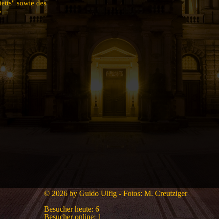
etts" sowie des
"
© 2026 by Guido Ulfig - Fotos: M. Creutziger
Besucher heute:
6
Besucher online:
1